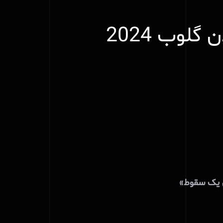
گلوب 2024
می یک سقوط»