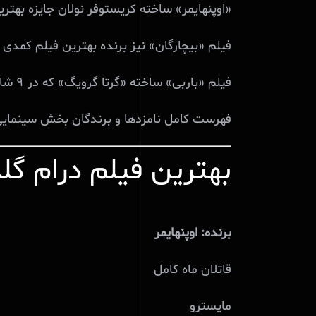
«
اوپنهایمر
»
ساخته
کریستوفر
نولان
جایزه
بهتری
فیلم
«
بیچارگان
»
نیز
برنده
بهترین
فیلم
کمدی
فیلم
«
باربی
»
ساخته
«
گرتا
گرویگ
»
که
در
۹
شا
فهرست
کامل
نامزدها
و
برندگان
بخش
سینمای
بهترین فیلم درام گلدن
برنده: اوپنهایمر
قاتلان ماه کامل
مایسترو