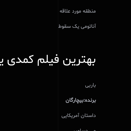
منطقه مورد علاقه
آناتومی یک سقوط
بهترین فیلم کمدی یا م
باربی
برنده:بیچارگان
داستان آمریکایی
می دسامبر