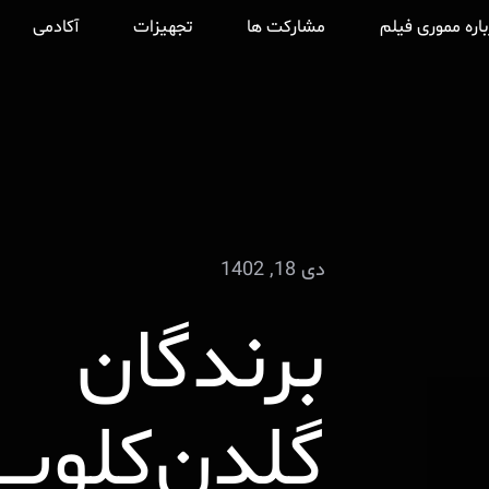
باره مموری فیلم
مشارکت ها
تجهیزات
آکادمی
دی 18, 1402
برندگان
گلدن‌کلوب