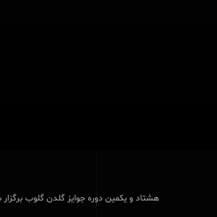
هشتاد و یکمین دوره جوایز گلدن گلوب برگزار شد و فیلم «اوپنهایمر» با کسب 