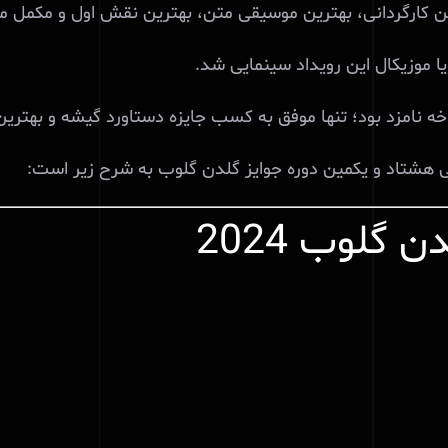
ن
کارگردانی،
بهترین
موسیقی
متن،
بهترین
نقش
اول
و
مکمل
م
یا
موزیکال
این
رویداد
سینمایی
شد
.
خه
نامزد
بود؛
تنها
موفق
به
کسب
جایزه
دستاورد
گیشه
و
بهترین
ی
هشتاد
و
یکمین
دوره
جوایز
گلدن
گلوب
به
شرح
زیر
است
:
 گلوب 2024