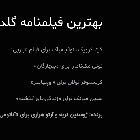
بهترین فیلمنامه‌ گلدن 
گرتا گرویگ، نوآ بامباک برای فیلم «باربی»
تونی مک‌نامارا برای «بیچارگان»
کریستوفر نولان برای «اوپنهایمر»
سلین سونگ برای «زندگی‌های گذشته»
برنده: ژوستین تریه و آرتو هراری برای «آناتو