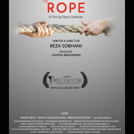
اولین حضور بین المللی فیلم کوتاه “طناب “ به
کارگردانی رضا سبحانی در جشنواره ‏“Cannes
world film festival”