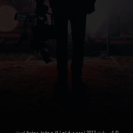
© کپی رایت 2012 | مموری فیلم | کلیه حقوق محفوظ است.