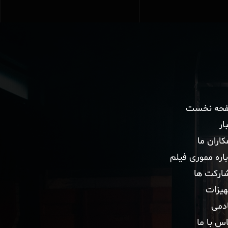
حه نخست
ار
اران ما
اره مموری فیلم
ارکت ها
هیزات
ادمی
س با ما