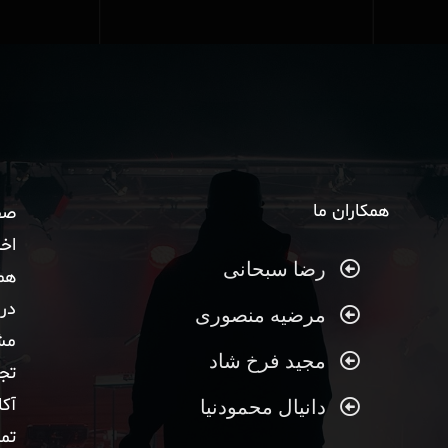
همکاران ما
صف
اخب
رضا سبحانی
همک
درب
مرضیه منصوری
مش
مجید فرخ شاد
تج
آک
دانیال محمودنیا
تما