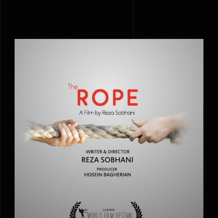
اولین حضور بین المللی فیلم کوتاه “طناب “ به
کارگردانی رضا سبحانی در جشنواره ‏“Cannes
world film festival”