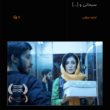
سبحانی و [...]
ادامه مطلب
0
فیلم کوتاه طناب به کارگردانی رضا سبحانی
برنده جایزه شایستگی رویداد سینمایی ایندی
فست آمریکا (IndieFEST Film Awards)