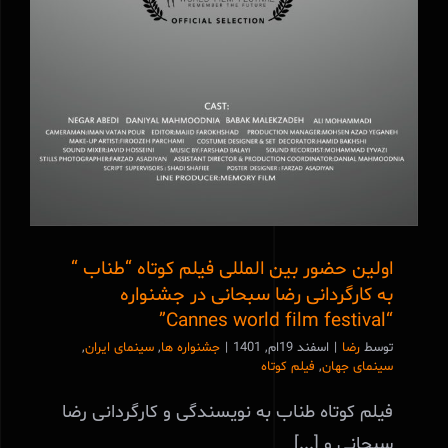
اولین حضور بین المللی فیلم کوتاه “طناب “
به کارگردانی رضا سبحانی در جشنواره
‏“Cannes world film festival”
توسط
رضا
|
اسفند 19ام, 1401
|
جشنواره ها
,
سینمای ایران
,
سینمای جهان
,
فیلم کوتاه
فیلم کوتاه طناب به نویسندگی و کارگردانی رضا
سبحانی و [...]