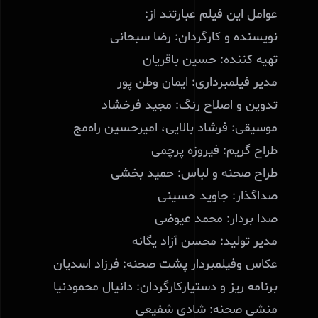
عوامل این فیلم عبارتند از:
نویسنده و کارگردان: رضا سبحانی
تهیه کننده: حسین باقریان
مدیر فیلمبرداری: ایمان وطن پور
تدوین و اصلاح رنگ: مجید فرخشاد
موسیقی: فرشاد بالایی، امیرحسین راه‌مج
طراح گریم: فیروزه پرچمی
طراح صحنه و لباس: حمید بخشی
صداگذار: جاوید حسینی
صدا بردار: محمد عیوضی
مدیر تولید: محسن آزاد یگانه
عکاس وفیلمبردار پشت صحنه: فرزاد اسدیان
برنامه ریز و دستیارکارگردان: دانیال محمودنیا
منشی صحنه: شادی شفیعی