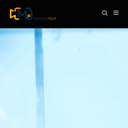
ها
ردن
حتوا